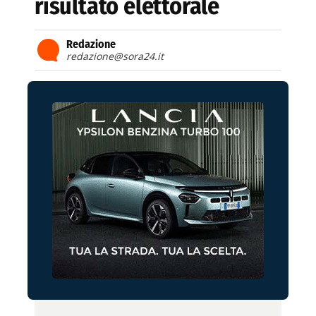
risultato elettorale
Redazione
redazione@sora24.it