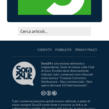
CONTATTI
PUBBLICITÀ
PRIVACY POLICY
Sora24
è una testata telematica
indipendente, fonte di notizie sulla Città
di Sora. Eccetto dove diversamente
indicato, tutti i contenuti sono rilasciati
sotto licenza "
Creative Commons
Attribuzione - Non commerciale - Non
opere derivate 4.0 Internazionale
".
Tutti i contenuti possono quindi essere utilizzati, a patto di
citare sempre Sora24 come fonte e inserire un link o un
collegamento visibile alla pagina dell'articolo. In nessun caso i