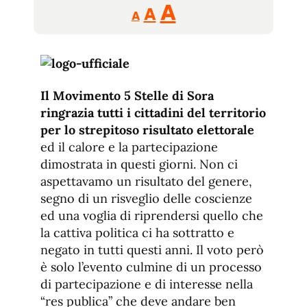
Reducir
Aumentar
Restablecer
A
A
A
tamaño
tamaño
tamaño
de
de
fuente.
de
fuente
fuente.
Il Movimento 5 Stelle di Sora
ringrazia tutti i cittadini del territorio
per lo strepitoso risultato elettorale
ed il calore e la partecipazione
dimostrata in questi giorni. Non ci
aspettavamo un risultato del genere,
segno di un risveglio delle coscienze
ed una voglia di riprendersi quello che
la cattiva politica ci ha sottratto e
negato in tutti questi anni. Il voto però
è solo l’evento culmine di un processo
di partecipazione e di interesse nella
“res publica” che deve andare ben