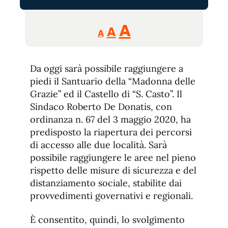
Reducir
Aumentar
Restablecer
A
A
A
tamaño
tamaño
tamaño
de
de
fuente.
Da oggi sarà possibile raggiungere a
de
fuente
piedi il Santuario della “Madonna delle
fuente.
Grazie” ed il Castello di “S. Casto”. Il
Sindaco Roberto De Donatis, con
ordinanza n. 67 del 3 maggio 2020, ha
predisposto la riapertura dei percorsi
di accesso alle due località. Sarà
possibile raggiungere le aree nel pieno
rispetto delle misure di sicurezza e del
distanziamento sociale, stabilite dai
provvedimenti governativi e regionali.
È consentito, quindi, lo svolgimento