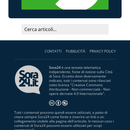
CONTATTI
PUBBLICITÀ
PRIVACY POLICY
Sora24
è una testata telematica
indipendente, fonte di notizie sulla Città
di Sora. Eccetto dove diversamente
indicato, tutti i contenuti sono rilasciati
sotto licenza "
Creative Commons
Attribuzione - Non commerciale - Non
opere derivate 4.0 Internazionale
".
Tutti i contenuti possono quindi essere utilizzati, a patto di
citare sempre Sora24 come fonte e inserire un link o un
collegamento visibile alla pagina dell'articolo. In nessun caso i
contenuti di Sora24 possono essere utilizzati per scopi
commerciali.