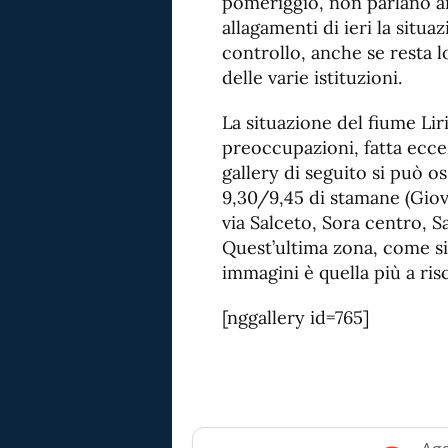
pomeriggio, non parlano a
allagamenti di ieri la situ
controllo, anche se resta l
delle varie istituzioni.
La situazione del fiume Lir
preoccupazioni, fatta ecce
gallery di seguito si può os
9,30/9,45 di stamane (Giov
via Salceto, Sora centro, 
Quest’ultima zona, come s
immagini è quella più a ris
[nggallery id=765]