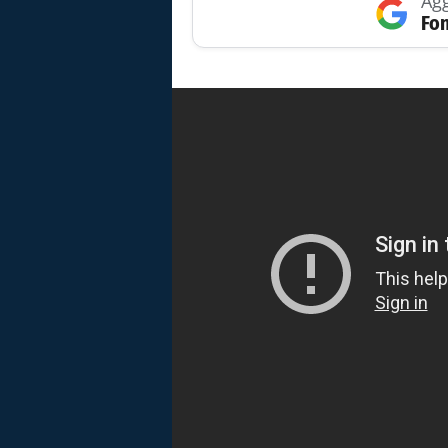
Agg
Fon