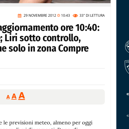
29 NOVEMBRE 2012
10:43
33"
DI LETTURA
aggiornamento ore 10:40:
 Liri sotto controllo,
ne solo in zona Compre
Reducir
Aumentar
Restablecer
A
A
A
tamaño
tamaño
tamaño
de
de
fuente.
de
fuente
e le previsioni meteo, almeno per oggi