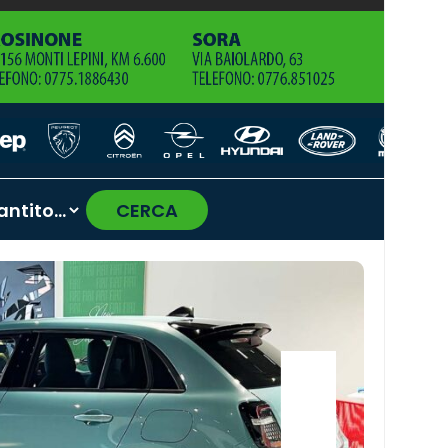
CERCA
›