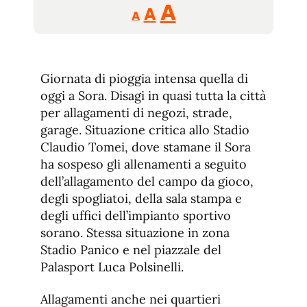
Reducir
Aumentar
Restablecer
A
A
A
tamaño
tamaño
tamaño
de
de
fuente.
de
fuente
Giornata di pioggia intensa quella di
fuente.
oggi a Sora. Disagi in quasi tutta la città
per allagamenti di negozi, strade,
garage. Situazione critica allo Stadio
Claudio Tomei, dove stamane il Sora
ha sospeso gli allenamenti a seguito
dell’allagamento del campo da gioco,
degli spogliatoi, della sala stampa e
degli uffici dell’impianto sportivo
sorano. Stessa situazione in zona
Stadio Panico e nel piazzale del
Palasport Luca Polsinelli.
Allagamenti anche nei quartieri