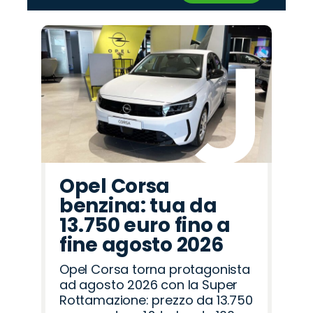
‹
›
Promo
Promo
Promo
Promo
Promo
Promo
Promo
Promo
Promo
Promo
Promo
Promo
Promo
Promo
Promo
Omoda
Cupra
Jaecoo
Abarth
Alfa
Lancia
Peugeot
Citroën
Land
Hyundai
Mazda
Jeep
Fiat
Seat
Opel
Romeo
Rover
Opel Corsa
benzina: tua da
13.750 euro fino a
fine agosto 2026
Opel Corsa torna protagonista
ad agosto 2026 con la Super
Rottamazione: prezzo da 13.750