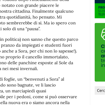
de
fuente
 notato con grande piacere le
fuente.
 nostra cittadina. Finalmente qualcuno
tra quotidianità, ho pensato. Mi
oto sembrerebbe di sì. Ma io spero con
i solo di una “pausa”.
 in politica) non sanno che questo parco
el pranzo da impiegati e studenti fuori
 anche a Sora, per chi non lo sapesse!).
o proprio il cancello immortalato,
ono delle panchine esposte al Sole da
 nei mesi invernali.
i foglie, un “benvenuti a Sora” al
do sono bagnate, ve li lascio
a, un marciapiedi quasi
le per i pedoni, come si può osservare
nella nuova era o siamo ancora nella