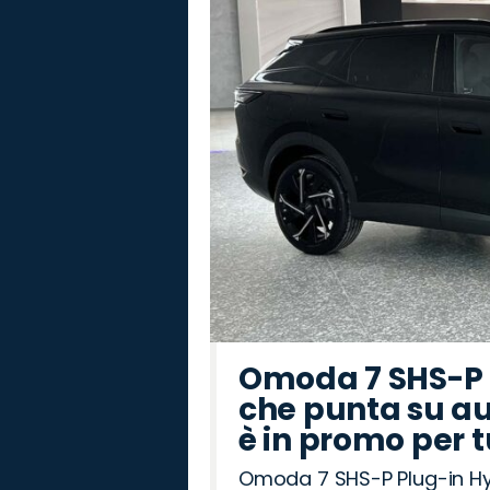
Omoda 7 SHS-P P
che punta su au
è in promo per 
Omoda 7 SHS-P Plug-in Hybr