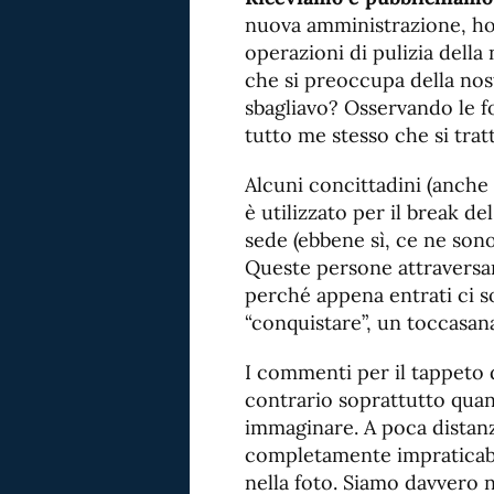
nuova amministrazione, ho
operazioni di pulizia della
che si preoccupa della nos
sbagliavo? Osservando le f
tutto me stesso che si tratt
Alcuni concittadini (anche
è utilizzato per il break d
sede (ebbene sì, ce ne sono
Queste persone attraversan
perché appena entrati ci s
“conquistare”, un toccasana
I commenti per il tappeto d
contrario soprattutto quan
immaginare. A poca distanz
completamente impraticabi
nella foto. Siamo davvero 