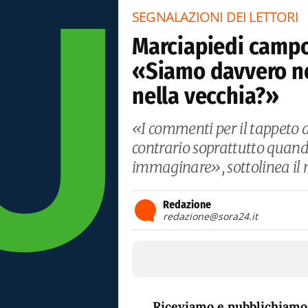
SEGNALAZIONI DEI LETTORI
Marciapiedi campo 
«Siamo davvero ne
nella vecchia?»
«I commenti per il tappeto d
contrario soprattutto quando
immaginare», sottolinea il n
Redazione
redazione@sora24.it
Riceviamo e pubblichiamo