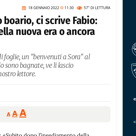
18 GENNAIO 2022
11:30
57"
DI LETTURA
boario, ci scrive Fabio:
lla nuova era o ancora
i foglie, un "benvenuti a Sora" al
 sono bagnate, ve li lascio
ostro lettore.
Reducir
Aumentar
Restablecer
A
A
A
tamaño
tamaño
tamaño
de
de
fuente.
: «Subito dopo l’insediamento della