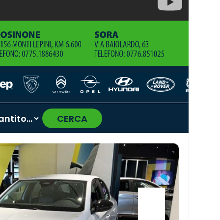
CERCA
›