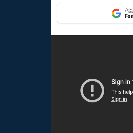
Agg
Fon