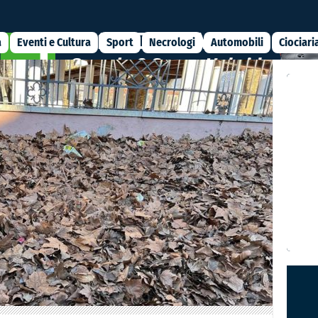
a
Eventi e Cultura
Sport
Necrologi
Automobili
Ciociari