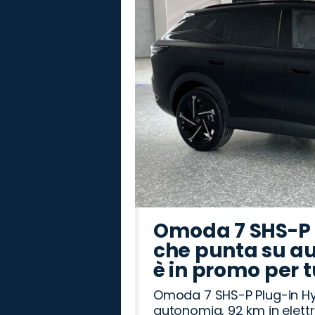
Omoda 7 SHS-P P
che punta su au
è in promo per 
Omoda 7 SHS-P Plug-in Hybr
autonomia, 92 km in elettr