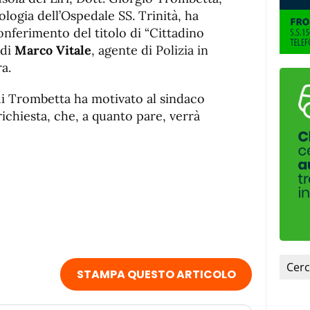
de
fuente
logia dell’Ospedale SS. Trinità, ha
fuente.
conferimento del titolo di “Cittadino
 di
Marco Vitale
, agente di Polizia in
a.
cui Trombetta ha motivato al sindaco
 richiesta, che, a quanto pare, verrà
STAMPA QUESTO ARTICOLO