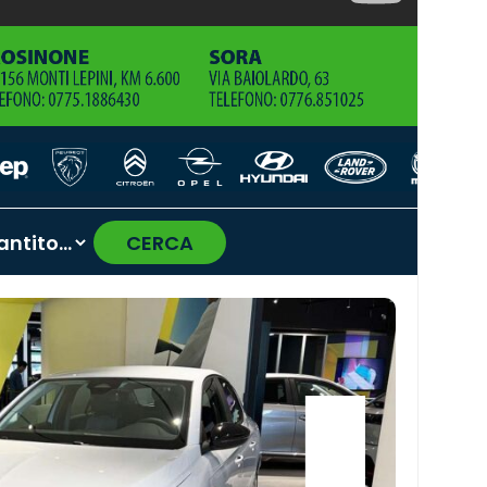
CERCA
›