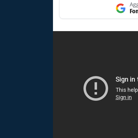
Agg
Fon