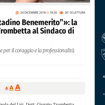
24 DICEMBRE 2018
18:20
30"
DI LETTURA
ttadino Benemerito”»: la
 Trombetta al Sindaco di
te per il coraggio e la professionalità
Reducir
Aumentar
Restablecer
A
A
A
tamaño
tamaño
tamaño
de
de
fuente.
Isola del Liri, Dott. Giorgio Trombetta,