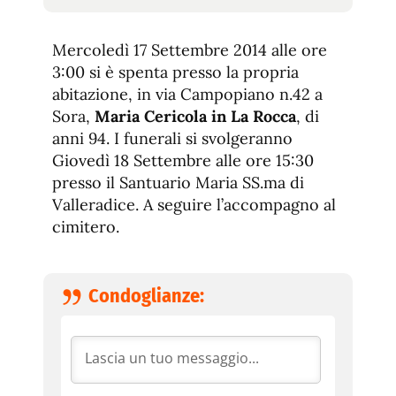
tamaño
tamaño
de
de
fuente.
Mercoledì 17 Settembre 2014 alle ore
de
fuente
3:00 si è spenta presso la propria
fuente.
abitazione, in via Campopiano n.42 a
Sora,
Maria Cericola in La Rocca
, di
anni 94. I funerali si svolgeranno
Giovedì 18 Settembre alle ore 15:30
presso il Santuario Maria SS.ma di
Valleradice. A seguire l’accompagno al
cimitero.
Condoglianze: