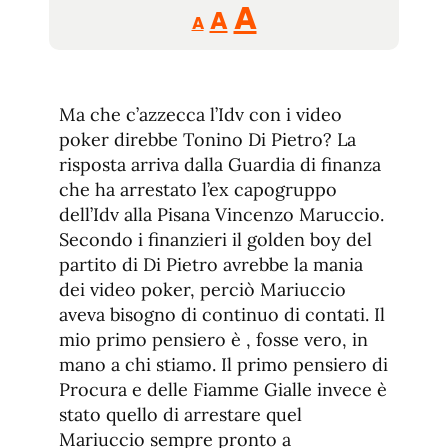
Reducir
Aumentar
Restablecer
A
A
A
tamaño
tamaño
tamaño
de
de
fuente.
de
fuente
Ma che c’azzecca l’Idv con i video
fuente.
poker direbbe Tonino Di Pietro? La
risposta arriva dalla Guardia di finanza
che ha arrestato l’ex capogruppo
dell’Idv alla Pisana Vincenzo Maruccio.
Secondo i finanzieri il golden boy del
partito di Di Pietro avrebbe la mania
dei video poker, perciò Mariuccio
aveva bisogno di continuo di contati. Il
mio primo pensiero è , fosse vero, in
mano a chi stiamo. Il primo pensiero di
Procura e delle Fiamme Gialle invece è
stato quello di arrestare quel
Mariuccio sempre pronto a