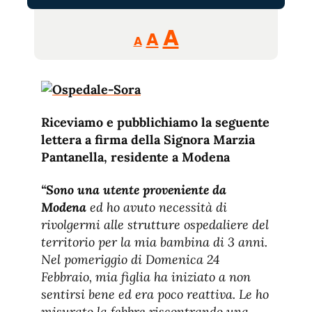
Reducir
Aumentar
Restablecer
A
A
A
tamaño
tamaño
tamaño
de
de
fuente.
de
fuente
fuente.
Riceviamo e pubblichiamo la seguente
lettera a firma della Signora Marzia
Pantanella, residente a Modena
“Sono una utente proveniente da
Modena
ed ho avuto necessità di
rivolgermi alle strutture ospedaliere del
territorio per la mia bambina di 3 anni.
Nel pomeriggio di Domenica 24
Febbraio, mia figlia ha iniziato a non
sentirsi bene ed era poco reattiva. Le ho
misurato la febbre riscontrando una