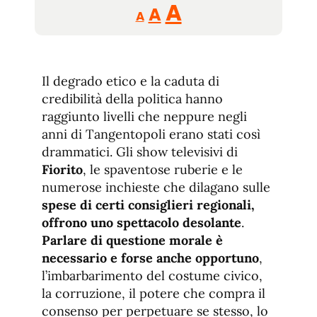
Reducir
Aumentar
Restablecer
A
A
A
tamaño
tamaño
tamaño
de
de
fuente.
de
fuente
Il degrado etico e la caduta di
fuente.
credibilità della politica hanno
raggiunto livelli che neppure negli
anni di Tangentopoli erano stati così
drammatici. Gli show televisivi di
Fiorito
, le spaventose ruberie e le
numerose inchieste che dilagano sulle
spese di certi consiglieri regionali,
offrono uno spettacolo desolante
.
Parlare di questione morale è
necessario e forse anche opportuno
,
l’imbarbarimento del costume civico,
la corruzione, il potere che compra il
consenso per perpetuare se stesso, lo