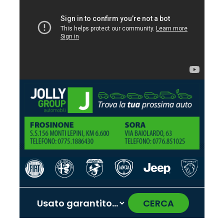
CERCA
‹
›