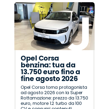
Promo
Promo
Promo
Promo
Promo
Promo
Promo
Promo
Promo
Promo
Promo
Promo
Promo
Promo
Promo
Lancia
Land
Citroën
Opel
Jaecoo
Abarth
Seat
Mazda
Hyundai
Omoda
Jeep
Alfa
Fiat
Cupra
Peugeot
Rover
Romeo
Opel Corsa
benzina: tua da
13.750 euro fino a
fine agosto 2026
Opel Corsa torna protagonista
ad agosto 2026 con la Super
Rottamazione: prezzo da 13.750
euro, motore 1.2 turbo da 100
CV e consumi contenuti.