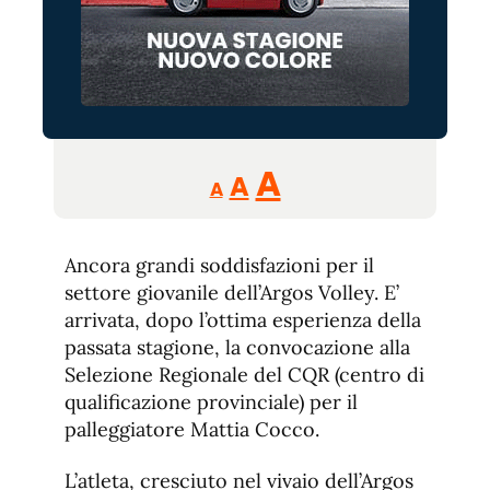
Reducir
Aumentar
Restablecer
A
A
A
tamaño
tamaño
tamaño
de
de
fuente.
Ancora grandi soddisfazioni per il
de
fuente
settore giovanile dell’Argos Volley. E’
fuente.
arrivata, dopo l’ottima esperienza della
passata stagione, la convocazione alla
Selezione Regionale del CQR (centro di
qualificazione provinciale) per il
palleggiatore Mattia Cocco.
L’atleta, cresciuto nel vivaio dell’Argos