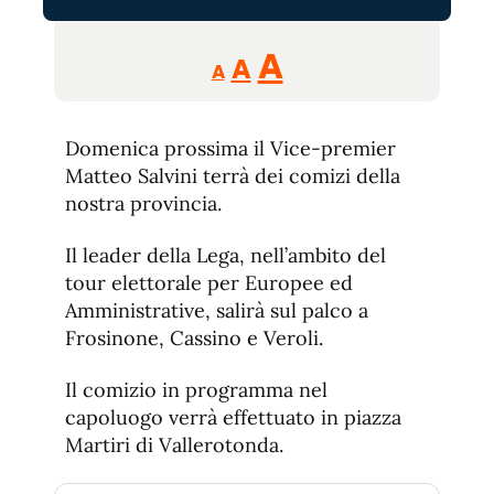
Reducir
Aumentar
Restablecer
A
A
A
tamaño
tamaño
tamaño
de
de
fuente.
Domenica prossima il Vice-premier
de
fuente
Matteo Salvini terrà dei comizi della
fuente.
nostra provincia.
Il leader della Lega, nell’ambito del
tour elettorale per Europee ed
Amministrative, salirà sul palco a
Frosinone, Cassino e Veroli.
Il comizio in programma nel
capoluogo verrà effettuato in piazza
Martiri di Vallerotonda.