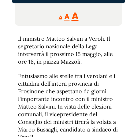
Reducir
Aumentar
Restablecer
A
A
A
tamaño
tamaño
tamaño
de
de
fuente.
Il ministro Matteo Salvini a Veroli. Il
de
fuente
segretario nazionale della Lega
fuente.
interverrà il prossimo 15 maggio, alle
ore 18, in piazza Mazzoli.
Entusiasmo alle stelle tra i verolani e i
cittadini dell’intera provincia di
Frosinone che aspettano da giorni
l’importante incontro con il ministro
Matteo Salvini. In vista delle elezioni
comunali, il vicepresidente del
Consiglio dei ministri tirerà la volata a
Marco Bussagli, candidato a sindaco di