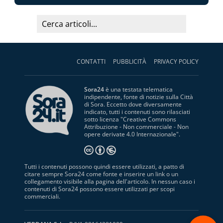
CONTATTI
PUBBLICITÀ
PRIVACY POLICY
Sora24
è una testata telematica
indipendente, fonte di notizie sulla Città
di Sora. Eccetto dove diversamente
indicato, tutti i contenuti sono rilasciati
sotto licenza "
Creative Commons
Attribuzione - Non commerciale - Non
opere derivate 4.0 Internazionale
".
Tutti i contenuti possono quindi essere utilizzati, a patto di
citare sempre Sora24 come fonte e inserire un link o un
collegamento visibile alla pagina dell'articolo. In nessun caso i
contenuti di Sora24 possono essere utilizzati per scopi
commerciali.
S