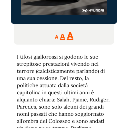
Reducir
Aumentar
Restablecer
A
A
A
tamaño
tamaño
tamaño
de
de
fuente.
I tifosi giallorossi si godono le sue
de
fuente
strepitose prestazioni vivendo nel
fuente.
terrore (calcisticamente parlando) di
una sua cessione. Del resto, la
politiche attuata dalla società
capitolina in questi ultimi anni è
alquanto chiara: Salah, Pjanic, Rudiger,
Paredes, sono solo alcuni dei grandi
nomi passati che hanno soggiornato
all’ombra del Colosseo e sono andati