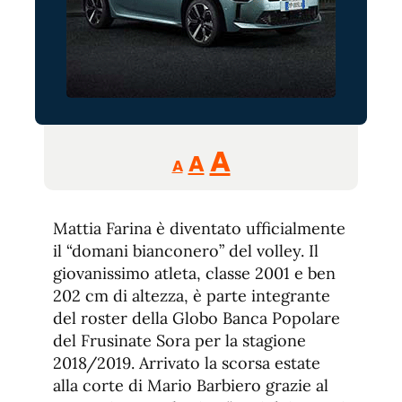
Reducir
Aumentar
Restablecer
A
A
A
tamaño
tamaño
tamaño
de
de
fuente.
Mattia Farina è diventato ufficialmente
de
fuente
il “domani bianconero” del volley. Il
fuente.
giovanissimo atleta, classe 2001 e ben
202 cm di altezza, è parte integrante
del roster della Globo Banca Popolare
del Frusinate Sora per la stagione
2018/2019. Arrivato la scorsa estate
alla corte di Mario Barbiero grazie al