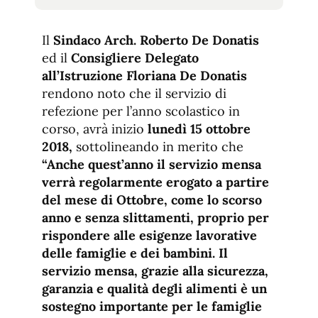
tamaño
tamaño
de
de
fuente.
Il
Sindaco Arch. Roberto De Donatis
de
fuente
ed il
Consigliere Delegato
fuente.
all’Istruzione Floriana De Donatis
rendono noto che il servizio di
refezione per l’anno scolastico in
corso, avrà inizio
lunedì 15 ottobre
2018,
sottolineando in merito che
“
Anche quest’anno il servizio mensa
verrà regolarmente erogato a partire
del mese di Ottobre, come lo scorso
anno e senza slittamenti, proprio per
rispondere alle esigenze lavorative
delle famiglie e dei bambini. Il
servizio mensa, grazie alla sicurezza,
garanzia e qualità degli alimenti è un
sostegno importante per le famiglie