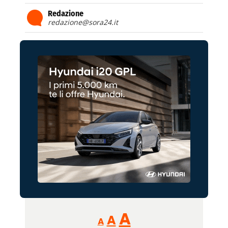
Redazione
redazione@sora24.it
Reducir
Aumentar
Restablecer
A
A
A
tamaño