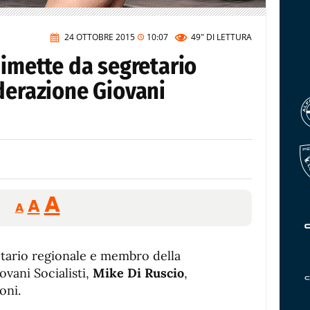
24 OTTOBRE 2015
10:07
49"
DI LETTURA
dimette da segretario
derazione Giovani
Reducir
Aumentar
Restablecer
A
A
A
tamaño
tamaño
tamaño
de
de
fuente.
retario regionale e membro della
de
fuente
ovani Socialisti,
Mike Di Ruscio
,
fuente.
oni.