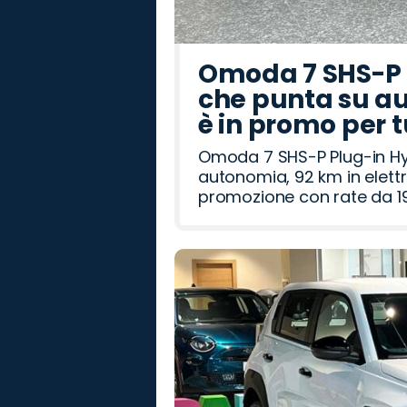
Omoda 7 SHS-P P
che punta su au
è in promo per 
Omoda 7 SHS-P Plug-in Hybr
autonomia, 92 km in elettr
promozione con rate da 19