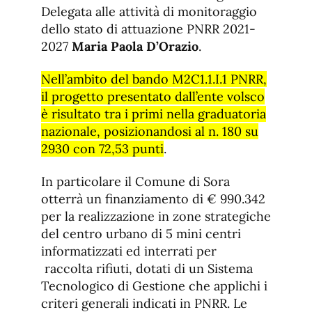
Delegata alle attività di monitoraggio
dello stato di attuazione PNRR 2021-
2027
Maria Paola D’Orazio
.
Nell’ambito del bando M2C1.1.I.1 PNRR,
il progetto presentato dall’ente volsco
è risultato tra i primi nella graduatoria
nazionale, posizionandosi al n. 180 su
2930 con 72,53 punti
.
In particolare il Comune di Sora
otterrà un finanziamento di € 990.342
per la realizzazione in zone strategiche
del centro urbano di 5 mini centri
informatizzati ed interrati per
raccolta rifiuti, dotati di un Sistema
Tecnologico di Gestione che applichi i
criteri generali indicati in PNRR. Le