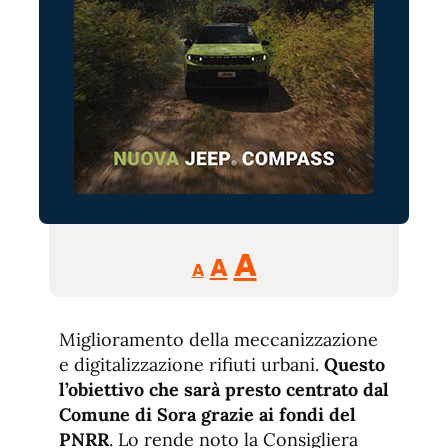
Reducir
Aumentar
Restablecer
A
A
A
tamaño
tamaño
tamaño
de
de
fuente.
Miglioramento della meccanizzazione
de
fuente
e digitalizzazione rifiuti urbani.
Questo
fuente.
l’obiettivo che sarà presto centrato dal
Comune di Sora grazie ai fondi del
PNRR
. Lo rende noto la Consigliera