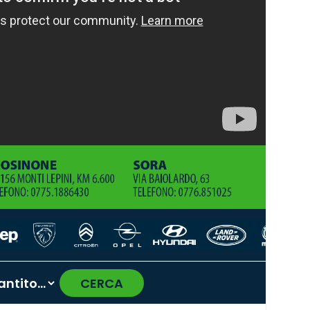
CERCA
›