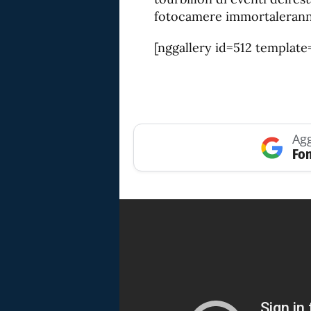
fotocamere immortaleranno
[nggallery id=512 template
Agg
Fon