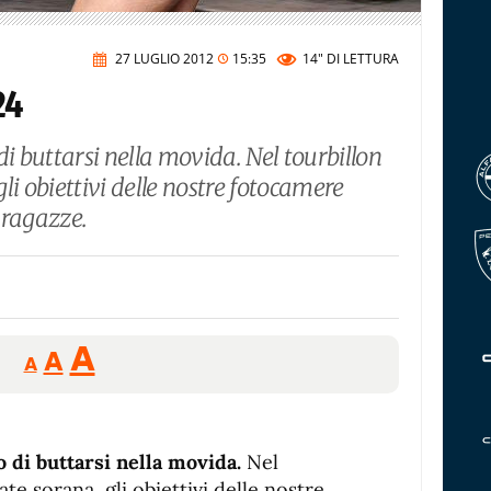
27 LUGLIO 2012
15:35
14"
DI LETTURA
24
di buttarsi nella movida. Nel tourbillon
gli obiettivi delle nostre fotocamere
 ragazze.
Reducir
Aumentar
Restablecer
A
A
A
tamaño
tamaño
tamaño
de
de
fuente.
de
fuente
o di buttarsi nella movida.
Nel
ate sorana, gli obiettivi delle nostre