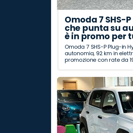
Omoda 7 SHS-P P
che punta su au
è in promo per 
Omoda 7 SHS-P Plug-in Hybr
autonomia, 92 km in elettr
promozione con rate da 19