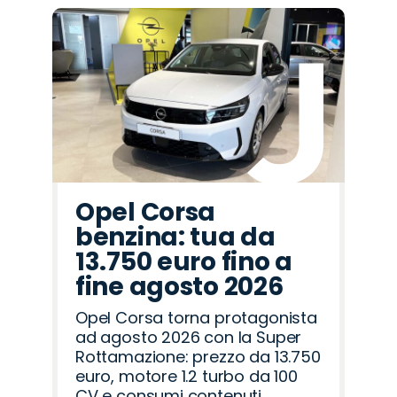
Promo
Promo
Promo
Promo
Promo
Promo
Promo
Promo
Promo
Promo
Promo
Promo
Promo
Promo
Promo
Hyundai
Land
Alfa
Lancia
Jaecoo
Opel
Omoda
Citroën
Fiat
Jeep
Abarth
Cupra
Mazda
Peugeot
Seat
Rover
Romeo
Opel Corsa
benzina: tua da
13.750 euro fino a
fine agosto 2026
Opel Corsa torna protagonista
ad agosto 2026 con la Super
Rottamazione: prezzo da 13.750
euro, motore 1.2 turbo da 100
CV e consumi contenuti.