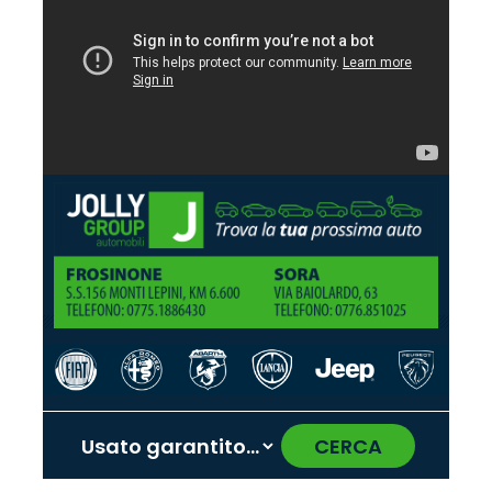
CERCA
‹
›