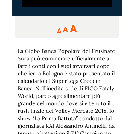
Reducir
Aumentar
Restablecer
A
A
A
tamaño
tamaño
tamaño
de
de
fuente.
La Globo Banca Popolare del Frusinate
de
fuente
Sora può cominciare ufficialmente a
fuente.
fare i conti con i suoi avversari dopo
che ieri a Bologna è stato presentato il
calendario di SuperLega Credem
Banca. Nell’inedita sede di FICO Eataly
World, parco agroalimentare più
grande del mondo dove si è tenuto il
rush finale del Volley Mercato 2018, lo
show “La Prima Battuta” condotto dal
giornalista RAI Alessandro Antinelli, ha
tenuto a battesimo il 74° Campionato