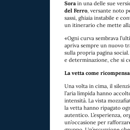
Sora
in una delle sue versio
del Ferro
, versante noto pe
sassi, ghiaia instabile e co
un itinerario che mette al
«Ogni curva sembrava l’ult
apriva sempre un nuovo tra
sulla propria pagina social
e determinazione, che si co
La vetta come ricompensa
Una volta in cima, il silenz
l’aria limpida hanno accolt
intensità. La vista mozzafi
la vetta hanno ripagato ogn
autentico. L’esperienza, or
un’occasione per rafforzare
gruppo. Un’escursione che h