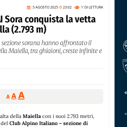
5 AGOSTO 2025
23:02
1’
DI LETTURA
I Sora conquista la vetta
lla (2.793 m)
la sezione sorana hanno affrontato il
a Maiella, tra ghiaioni, creste infinite e
Reducir
Aumentar
Restablecer
A
A
A
tamaño
tamaño
tamaño
de
de
fuente.
 alta della
Maiella
de
con i suoi 2.793 metri,
fuente
 del
Club Alpino Italiano – sezione di