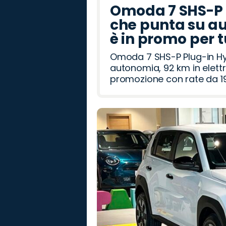
Omoda 7 SHS-P P
che punta su au
è in promo per 
Omoda 7 SHS-P Plug-in Hybr
autonomia, 92 km in elettr
promozione con rate da 19