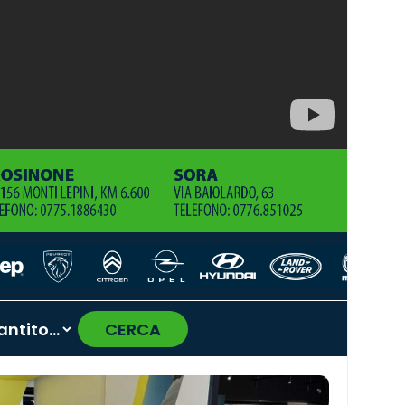
CERCA
›