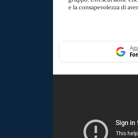
e la consapevolezza di ave
Agg
Fon