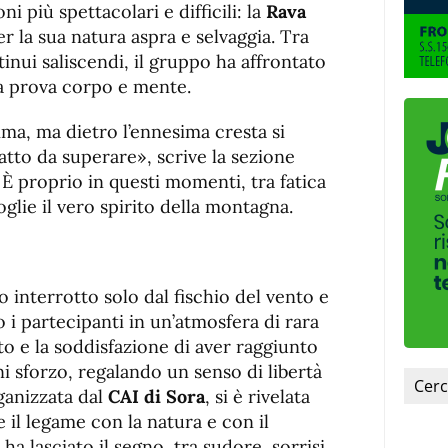
fuente.
ni più spettacolari e difficili: la
Rava
r la sua natura aspra e selvaggia. Tra
ntinui saliscendi, il gruppo ha affrontato
la prova corpo e mente.
ima, ma dietro l’ennesima cresta si
tto da superare», scrive la sezione
. È proprio in questi momenti, tra fatica
glie il vero spirito della montagna.
io interrotto solo dal fischio del vento e
o i partecipanti in un’atmosfera di rara
ato e la soddisfazione di aver raggiunto
i sforzo, regalando un senso di libertà
ganizzata dal
CAI di Sora
, si è rivelata
 il legame con la natura e con il
a lasciato il segno, tra sudore, sorrisi