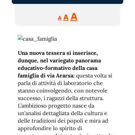
Reducir
Aumentar
Restablecer
A
A
A
tamaño
tamaño
tamaño
de
de
fuente.
de
fuente
fuente.
Una nuova tessera si inserisce,
dunque, nel variegato panorama
educativo-formativo della casa
famiglia di via Ararsa:
questa volta si
parla di attività di laboratorio che
stanno coinvolgendo, con notevole
successo, i ragazzi della struttura.
L’ambizioso progetto nasce da
un’analisi dettagliata della cultura e
delle tradizioni dei popoli e mira ad
approfondire lo spirito di