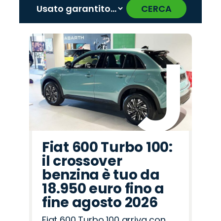
CERCA
‹
›
Promo
Promo
Promo
Promo
Promo
Promo
Promo
Promo
Promo
Promo
Promo
Promo
Promo
Promo
Promo
Lancia
Opel
Jeep
Citroën
Omoda
Abarth
Mazda
Fiat
Cupra
Jaecoo
Peugeot
Seat
Alfa
Land
Hyundai
Romeo
Rover
Fiat 600 Turbo 100:
il crossover
benzina è tuo da
18.950 euro fino a
fine agosto 2026
Fiat 600 Turbo 100 arriva con