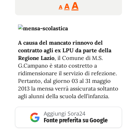
Reducir
Aumentar
Restablecer
A
A
A
tamaño
tamaño
tamaño
de
de
fuente.
de
fuente
fuente.
A causa del mancato rinnovo del
contratto agli ex LPU da parte della
Regione Lazio
, il Comune di M.S.
G.Campano è stato costretto a
ridimensionare il servizio di refezione.
Pertanto, dal giorno 03 al 31 maggio
2013 la mensa verrà assicurata soltanto
agli alunni della scuola dell’infanzia.
Aggiungi Sora24
Fonte preferita su Google