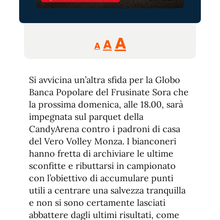
Reducir
Aumentar
Restablecer
A
A
A
tamaño
tamaño
tamaño
de
de
fuente.
Si avvicina un’altra sfida per la Globo
de
fuente
Banca Popolare del Frusinate Sora che
fuente.
la prossima domenica, alle 18.00, sarà
impegnata sul parquet della
CandyArena contro i padroni di casa
del Vero Volley Monza. I bianconeri
hanno fretta di archiviare le ultime
sconfitte e ributtarsi in campionato
con l’obiettivo di accumulare punti
utili a centrare una salvezza tranquilla
e non si sono certamente lasciati
abbattere dagli ultimi risultati, come