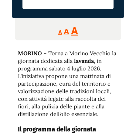
Reducir
Aumentar
Restablecer
A
A
A
tamaño
tamaño
tamaño
de
de
fuente.
MORINO
– Torna a Morino Vecchio la
de
fuente
giornata dedicata alla
lavanda
, in
fuente.
programma sabato 4 luglio 2026.
L’iniziativa propone una mattinata di
partecipazione, cura del territorio e
valorizzazione delle tradizioni locali,
con attività legate alla raccolta dei
fiori, alla pulizia delle piante e alla
distillazione dell’olio essenziale.
Il programma della giornata