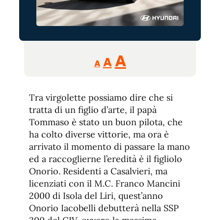
Reducir
Aumentar
Restablecer
A
A
A
tamaño
tamaño
tamaño
de
de
fuente.
Tra virgolette possiamo dire che si
de
fuente
tratta di un figlio d’arte, il papà
fuente.
Tommaso è stato un buon pilota, che
ha colto diverse vittorie, ma ora è
arrivato il momento di passare la mano
ed a raccoglierne l’eredità è il figliolo
Onorio. Residenti a Casalvieri, ma
licenziati con il M.C. Franco Mancini
2000 di Isola del Liri, quest’anno
Onorio Iacobelli debutterà nella SSP