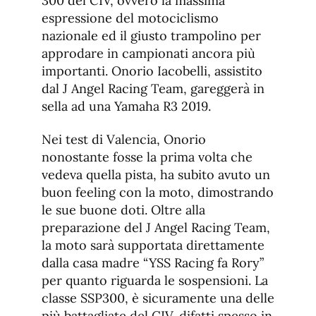
300 del CIV, ovvero la massima
espressione del motociclismo
nazionale ed il giusto trampolino per
approdare in campionati ancora più
importanti. Onorio Iacobelli, assistito
dal J Angel Racing Team, gareggerà in
sella ad una Yamaha R3 2019.
Nei test di Valencia, Onorio
nonostante fosse la prima volta che
vedeva quella pista, ha subito avuto un
buon feeling con la moto, dimostrando
le sue buone doti. Oltre alla
preparazione del J Angel Racing Team,
la moto sarà supportata direttamente
dalla casa madre “YSS Racing fa Rory”
per quanto riguarda le sospensioni. La
classe SSP300, è sicuramente una delle
più battagliate del CIV, difatti spesso in