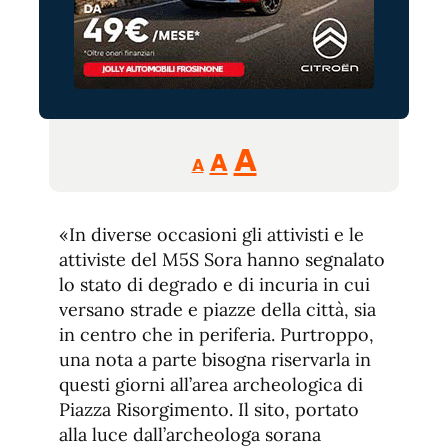
Reducir
Aumentar
Restablecer
A
A
A
tamaño
tamaño
tamaño
de
de
fuente.
«In diverse occasioni gli attivisti e le
de
fuente
attiviste del M5S Sora hanno segnalato
fuente.
lo stato di degrado e di incuria in cui
versano strade e piazze della città, sia
in centro che in periferia. Purtroppo,
una nota a parte bisogna riservarla in
questi giorni all’area archeologica di
Piazza Risorgimento. Il sito, portato
alla luce dall’archeologa sorana