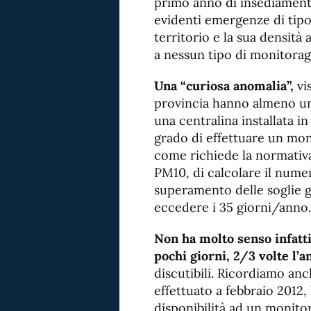
primo anno di insediament
evidenti emergenze di tipo
territorio e la sua densità 
a nessun tipo di monitoragg
Una “curiosa anomalia”,
vis
provincia hanno almeno una
una centralina installata i
grado di effettuare un mon
come richiede la normativa
PM10, di calcolare il numer
superamento delle soglie gi
eccedere i 35 giorni/anno.
Non ha molto senso infatti
pochi giorni, 2/3 volte l’a
discutibili. Ricordiamo an
effettuato a febbraio 2012,
disponibilità ad un monitor