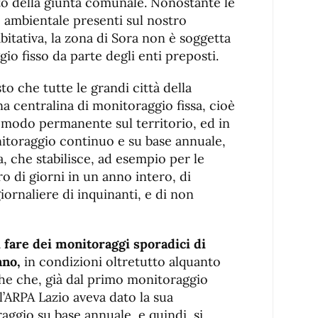
o della giunta comunale. Nonostante le
 ambientale presenti sul nostro
abitativa, la zona di Sora non è soggetta
io fisso da parte degli enti preposti.
to che tutte le grandi città della
 centralina di monitoraggio fissa, cioè
n modo permanente sul territorio, ed in
itoraggio continuo e su base annuale,
, che stabilisce, ad esempio per le
o di giorni in un anno intero, di
ornaliere di inquinanti, e di non
 fare dei monitoraggi sporadici di
nno,
in condizioni oltretutto alquanto
che che, già dal primo monitoraggio
 l’ARPA Lazio aveva dato la sua
aggio su base annuale, e quindi, si