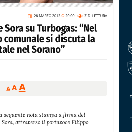
28 MARZO 2013
20:00
3’
DI LETTURA
e Sora su Turbogas: “Nel
 comunale si discuta la
ale nel Sorano”
Reducir
Aumentar
Restablecer
A
A
A
tamaño
tamaño
tamaño
de
de
fuente.
de
fuente
a seguente nota stampa a firma del
fuente.
Sora, attraverso il portavoce Filippo