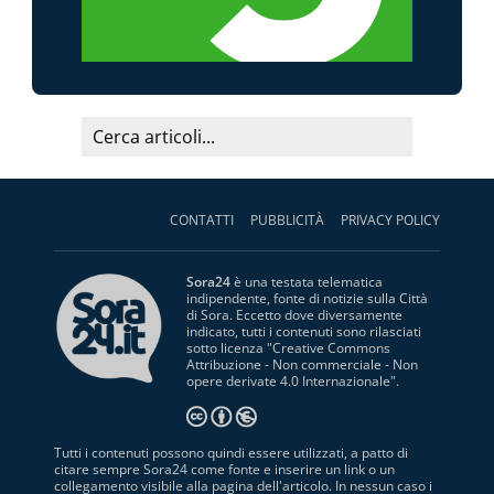
CONTATTI
PUBBLICITÀ
PRIVACY POLICY
Sora24
è una testata telematica
indipendente, fonte di notizie sulla Città
di Sora. Eccetto dove diversamente
indicato, tutti i contenuti sono rilasciati
sotto licenza "
Creative Commons
Attribuzione - Non commerciale - Non
opere derivate 4.0 Internazionale
".
Tutti i contenuti possono quindi essere utilizzati, a patto di
citare sempre Sora24 come fonte e inserire un link o un
collegamento visibile alla pagina dell'articolo. In nessun caso i