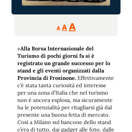
Reducir
Aumentar
Restablecer
A
A
A
tamaño
tamaño
tamaño
de
de
fuente.
«
Alla Borsa Internazionale del
de
fuente
Turismo di pochi giorni fa si è
fuente.
registrato un grande successo per lo
stand e gli eventi organizzati dalla
Provincia di Frosinone.
Effettivamente
c’è stata tanta curiosità ed interesse
per una zona d’Italia che nel turismo
non è ancora esplosa, ma sicuramente
ha le potenzialità per ritagliarsi già dal
presente una buona fetta di mercato.
Così a Milano sul bancone dello stand
c’era di tutto, dai gadget alle foto, dalle