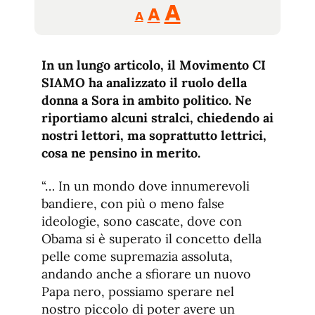
Reducir
Aumentar
Restablecer
A
A
A
tamaño
tamaño
tamaño
de
de
fuente.
In un lungo articolo, il Movimento CI
de
fuente
SIAMO ha analizzato il ruolo della
fuente.
donna a Sora in ambito politico. Ne
riportiamo alcuni stralci, chiedendo ai
nostri lettori, ma soprattutto lettrici,
cosa ne pensino in merito.
“… In un mondo dove innumerevoli
bandiere, con più o meno false
ideologie, sono cascate, dove con
Obama si è superato il concetto della
pelle come supremazia assoluta,
andando anche a sfiorare un nuovo
Papa nero, possiamo sperare nel
nostro piccolo di poter avere un