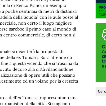
de
fuente
 scuola di Renzo Piano, un esempio
fuente.
 a poche centinaia di metri di distanza
della della Scuola” con le aule poste al
erciale, non certo il luogo migliore
Forse sarebbe il primo caso al mondo di
n centro commerciale, di certo non si
ale si discuterà la proposta di
ione della ex Tomassi. Sora attende da
 fine a questa vicenda che si trascina da
 dovuto decoro alla città rilanciandone
ealizzazione di opere utili che possano
vestimento ed un volano per la crescita
l’area dell’ex Tomassi rappresentano una
o urbanistico della città. Si stagliano