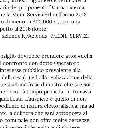
ato, altresì, ragionevole verificare la
aria dei proponenti. Da una ricerca
he la Medil Servizi Srl nell’anno 2018
ato di meno di 300.000 €, con una
etto al 2016 (fonte:
-aziende.it/Azienda_MEDIL-SERVIZI-
Consiglio dovrebbe prendere atto: «della
il confronto con detto Operatore
interesse pubblico prevalente alla
 dell’area (…) ed alla realizzazione della
Quest’ultima frase dimostra che si è solo
che ci vorrà tempo prima la ex Tomassi
ualificata. L’auspicio è quello di non
pediente di natura elettoralistica, ma ad
te la delibera che sarà sottoposta al
io comunale non offra molte certezze.
à irremovibile: evitare di rivivere