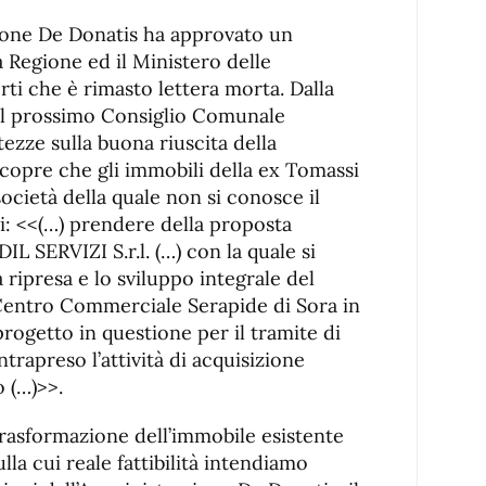
zione De Donatis ha approvato un
a Regione ed il Ministero delle
rti che è rimasto lettera morta. Dalla
 del prossimo Consiglio Comunale
ezze sulla buona riuscita della
i scopre che gli immobili della ex Tomassi
ocietà della quale non si conosce il
di: <<(…) prendere della proposta
IL SERVIZI S.r.l. (…) con la quale si
a ripresa e lo sviluppo integrale del
entro Commerciale Serapide di Sora in
rogetto in questione per il tramite di
trapreso l’attività di acquisizione
 (…)>>.
trasformazione dell’immobile esistente
ulla cui reale fattibilità intendiamo