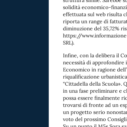
struttura simile. Sarebbe st
solidità economico-finanzi
effettuata sul web risulta c
riporta un range di fattur
diminuzione del 35,72% risp
https://www.informazione
SRL).
Infine, con la delibera il 
necessità di approfondire 
Economico in ragione dell’
riqualificazione urbanistica
“Cittadella della Scuola». 
in una fase preliminare e 
possa essere finalmente riq
trovarsi di fronte ad un es
un progetto serio nonostan
voto del prossimo Consigl
Su un punto il M5s Sora sar