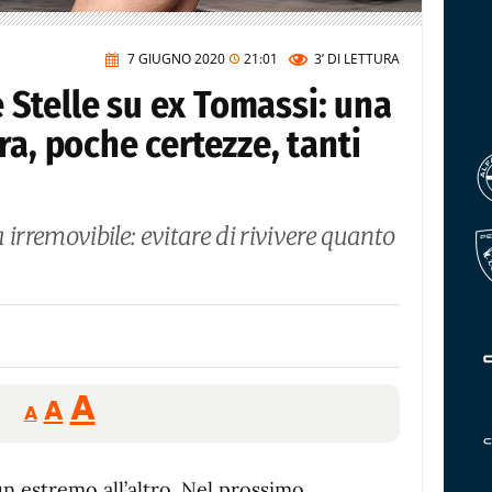
7 GIUGNO 2020
21:01
3’
DI LETTURA
Stelle su ex Tomassi: una
ra, poche certezze, tanti
 irremovibile: evitare di rivivere quanto
Reducir
Aumentar
Restablecer
A
A
A
tamaño
tamaño
tamaño
de
de
fuente.
un estremo all’altro. Nel prossimo