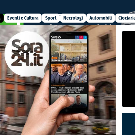
a
Eventi e Cultura
Sport
Necrologi
Automobili
Ciociari