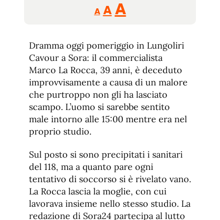
Reducir
Aumentar
Restablecer
A
A
A
tamaño
tamaño
tamaño
de
de
fuente.
Dramma oggi pomeriggio in Lungoliri
de
fuente
Cavour a Sora: il commercialista
fuente.
Marco La Rocca, 39 anni, è deceduto
improvvisamente a causa di un malore
che purtroppo non gli ha lasciato
scampo. L’uomo si sarebbe sentito
male intorno alle 15:00 mentre era nel
proprio studio.
Sul posto si sono precipitati i sanitari
del 118, ma a quanto pare ogni
tentativo di soccorso si è rivelato vano.
La Rocca lascia la moglie, con cui
lavorava insieme nello stesso studio. La
redazione di Sora24 partecipa al lutto