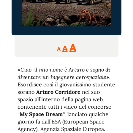
Reducir
Aumentar
Restablecer
A
A
A
tamaño
tamaño
tamaño
de
de
fuente.
«
Ciao, il mio nome è Arturo e sogno di
de
fuente
diventare un ingegnere aerospaziale
».
fuente.
Esordisce così il giovanissimo studente
sorano
Arturo Corridore
nel suo
spazio all’interno della pagina web
contenente tutti i video del concorso
“
My Space Dream
“, lanciato qualche
giorno fa dall’ESA (European Space
Agency), Agenzia Spaziale Europea.