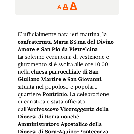
Reducir
Aumentar
Restablecer
A
A
A
tamaño
tamaño
tamaño
de
de
fuente.
de
fuente
E’ ufficialmente nata ieri mattina,
la
fuente.
confraternita Maria SS.ma del Divino
Amore e San Pio da Pietrelcina
.
La solenne cerimonia di vestizione e
giuramento si è svolta alle ore 10.00,
nella
chiesa parrocchiale di San
Giuliano Martire e San Giovanni
,
situata nel popoloso e popolare
quartiere
Pontrinio
. La celebrazione
eucaristica è stata officiata
dall’
Arcivescovo Vicereggente della
Diocesi di Roma nonché
Amministratore Apostolico della
Diocesi di Sora-Aquino-Pontecorvo