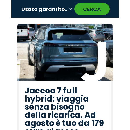
CERCA
‹
›
Promo
Promo
Promo
Promo
Promo
Promo
Promo
Promo
Promo
Promo
Promo
Promo
Promo
Promo
Promo
Mazda
Cupra
Citroën
Peugeot
Hyundai
Seat
Alfa
Omoda
Jeep
Opel
Lancia
Abarth
Land
Fiat
Jaecoo
Romeo
Rover
Jaecoo 7 full
hybrid: viaggia
senza bisogno
della ricarica. Ad
agosto è tuo da 179