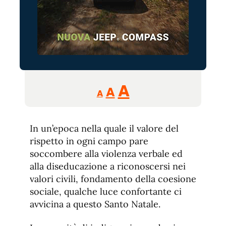
Reducir
Aumentar
Restablecer
A
A
A
tamaño
tamaño
tamaño
de
de
fuente.
In un’epoca nella quale il valore del
de
fuente
rispetto in ogni campo pare
fuente.
soccombere alla violenza verbale ed
alla diseducazione a riconoscersi nei
valori civili, fondamento della coesione
sociale, qualche luce confortante ci
avvicina a questo Santo Natale.