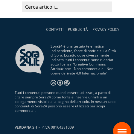
CONTATTI
PUBBLICITÀ
PRIVACY POLICY
Sora24
è una testata telematica
indipendente, fonte di notizie sulla Città
di Sora. Eccetto dove diversamente
indicato, tutti i contenuti sono rilasciati
sotto licenza "
Creative Commons
Attribuzione - Non commerciale - Non
opere derivate 4.0 Internazionale
".
Tutti i contenuti possono quindi essere utilizzati, a patto di
citare sempre Sora24 come fonte e inserire un link o un
collegamento visibile alla pagina dell'articolo. In nessun caso i
contenuti di Sora24 possono essere utilizzati per scopi
commerciali.
S
VERDANA Srl
- P.IVA 08164381009