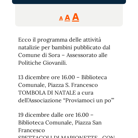
Reducir
Aumentar
Restablecer
A
A
A
tamaño
tamaño
tamaño
de
de
fuente.
Ecco il programma delle attività
de
fuente
natalizie per bambini pubblicato dal
fuente.
Comune di Sora – Assessorato alle
Politiche Giovanili.
13 dicembre ore 16.00 – Biblioteca
Comunale, Piazza S. Francesco
TOMBOLA DI NATALE a cura
dell’Associazione “Proviamoci un po’”
19 dicembre dalle ore 16.00 –
Biblioteca Comunale, Piazza San
Francesco
SPETTACOLI DI MARIONETTE , CON