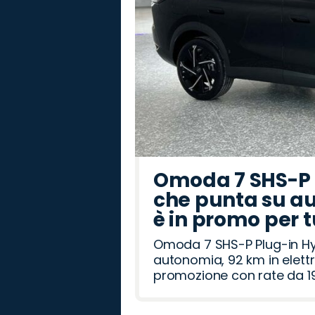
Omoda 7 SHS-P P
che punta su au
è in promo per 
Omoda 7 SHS-P Plug-in Hybr
autonomia, 92 km in elettr
promozione con rate da 19