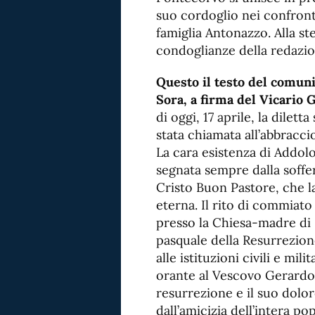
suo cordoglio nei confron
famiglia Antonazzo. Alla st
condoglianze della redazio
Questo il testo del comuni
Sora, a firma del Vicario 
di oggi, 17 aprile, la dilet
stata chiamata all’abbracc
La cara esistenza di Addol
segnata sempre dalla soffer
Cristo Buon Pastore, che la 
eterna. Il rito di commiato
presso la Chiesa-madre di S
pasquale della Resurrezio
alle istituzioni civili e mili
orante al Vescovo Gerardo, 
resurrezione e il suo dolor
dall’amicizia dell’intera p