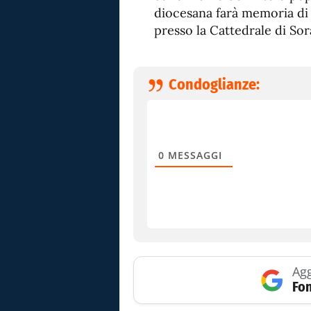
diocesana farà memoria di 
presso la Cattedrale di Sor
Condoglianze:
0
MESSAGGI
Agg
Fon