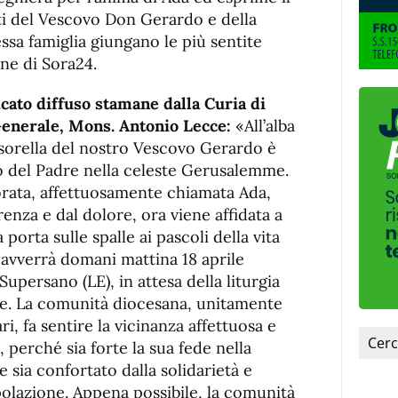
ti del Vescovo Don Gerardo e della
essa famiglia giungano le più sentite
ne di Sora24.
cato diffuso stamane dalla Curia di
Generale, Mons. Antonio Lecce:
«All’alba
ta sorella del nostro Vescovo Gerardo è
io del Padre nella celeste Gerusalemme.
orata, affettuosamente chiamata Ada,
enza e dal dolore, ora viene affidata a
porta sulle spalle ai pascoli della vita
 avverrà domani mattina 18 aprile
upersano (LE), in attesa della liturgia
ne. La comunità diocesana, unitamente
tari, fa sentire la vicinanza affettuosa e
perché sia forte la sua fede nella
e sia confortato dalla solidarietà e
opolazione. Appena possibile, la comunità