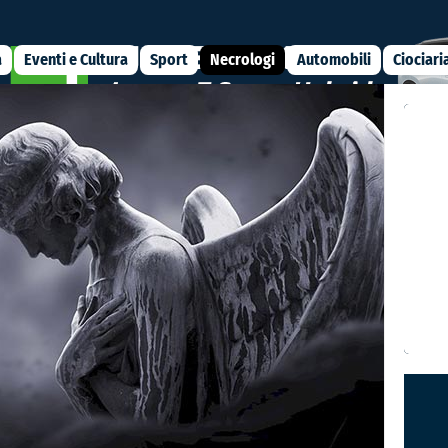
a
Eventi e Cultura
Sport
Necrologi
Automobili
Ciociari