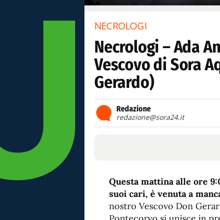
NECROLOGI
Necrologi – Ada An
Vescovo di Sora A
Gerardo)
Redazione
redazione@sora24.it
Questa mattina alle ore 9:0
suoi cari, è venuta a manc
nostro Vescovo Don Gerard
Pontecorvo si unisce in pr