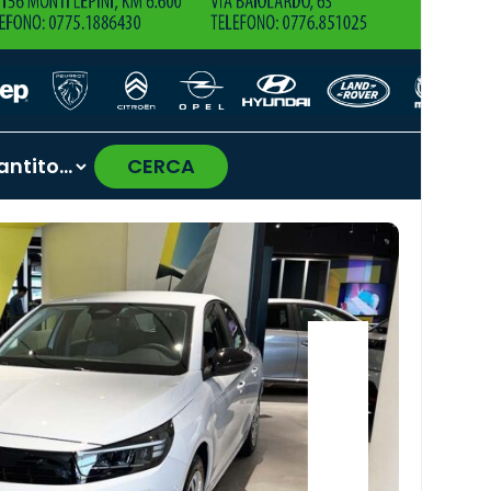
CERCA
›