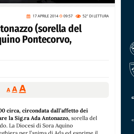
17 APRILE 2014
09:57
52"
DI LETTURA
tonazzo (sorella del
quino Pontecorvo,
Reducir
Aumentar
Restablecer
A
A
A
tamaño
tamaño
tamaño
de
de
fuente.
0 circa, circondata dall’affetto dei
de
fuente
are la Sig.ra Ada Antonazzo,
sorella del
fuente.
o. La Diocesi di Sora Aquino
eghiera per l’anima di Ada ed esprime il