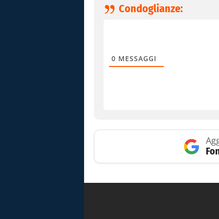
Condoglianze:
0
MESSAGGI
Agg
Fon