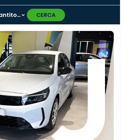
CERCA
›