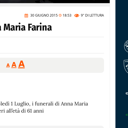
30 GIUGNO 2015
18:53
9"
DI LETTURA
a Maria Farina
Reducir
Aumentar
Restablecer
A
A
A
tamaño
tamaño
tamaño
de
de
fuente.
de
fuente
fuente.
dì 1 Luglio, i funerali di Anna Maria
i all’età di 61 anni