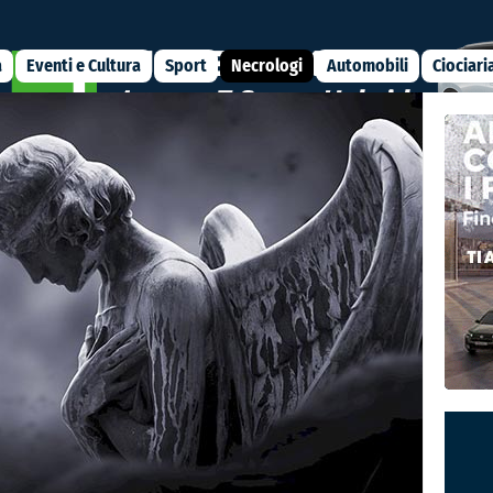
a
Eventi e Cultura
Sport
Necrologi
Automobili
Ciociari