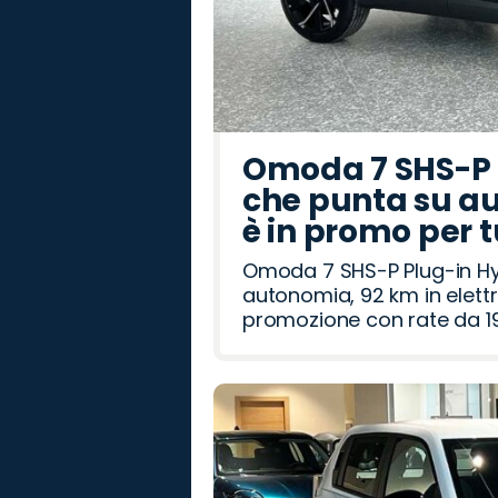
Omoda 7 SHS-P P
che punta su au
è in promo per 
Omoda 7 SHS-P Plug-in Hybr
autonomia, 92 km in elettr
promozione con rate da 19