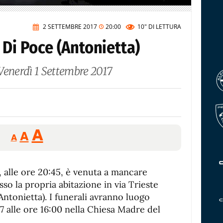
2 SETTEMBRE 2017
20:00
10"
DI LETTURA
 Di Poce (Antonietta)
Venerdì 1 Settembre 2017
Reducir
Aumentar
Restablecer
A
A
A
tamaño
tamaño
tamaño
de
de
fuente.
, alle ore 20:45, è venuta a mancare
de
fuente
esso la propria abitazione in via Trieste
fuente.
Antonietta). I funerali avranno luogo
 alle ore 16:00 nella Chiesa Madre del