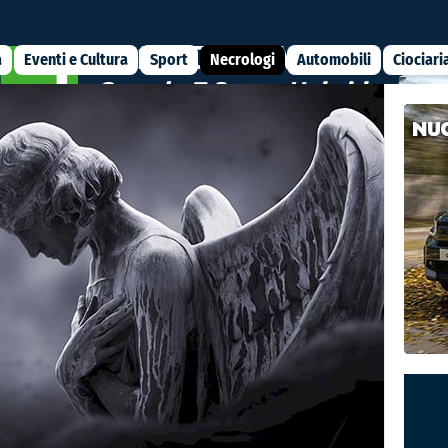
a
Eventi e Cultura
Sport
Necrologi
Automobili
Ciociari