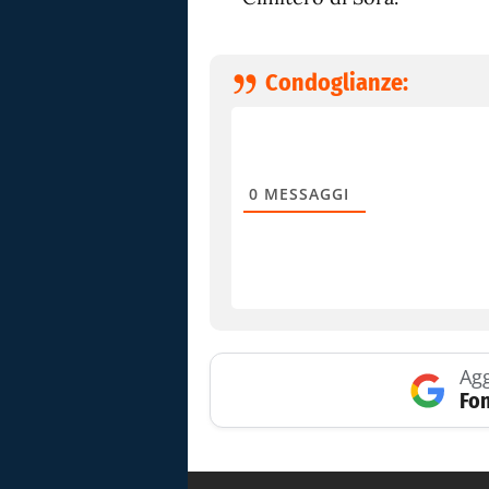
Condoglianze:
0
MESSAGGI
Agg
Fon