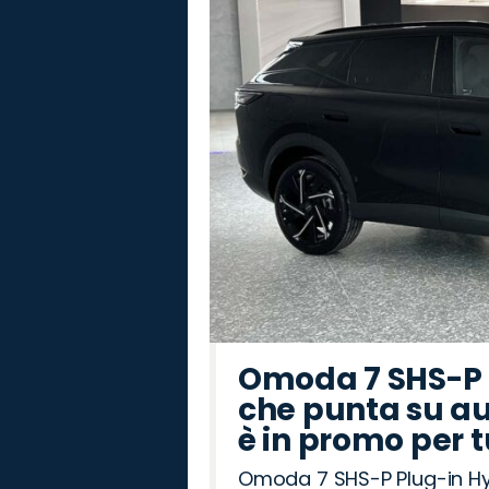
Omoda 7 SHS-P P
che punta su au
è in promo per 
Omoda 7 SHS-P Plug-in Hybr