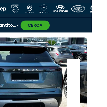
CERCA
›