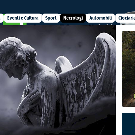
a
Eventi e Cultura
Sport
Necrologi
Automobili
Ciociari