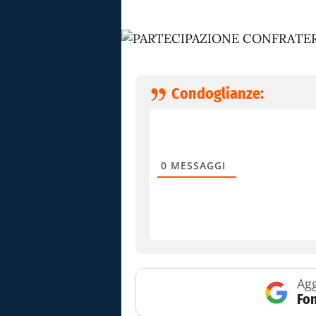
Condoglianze:
0
MESSAGGI
Agg
Fon