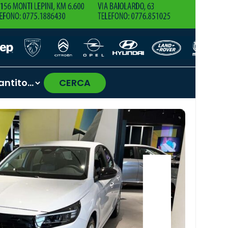
CERCA
›