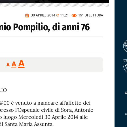
30 APRILE 2014
11:21
19"
DI LETTURA
io Pompilio, di anni 76
Reducir
Aumentar
Restablecer
A
A
A
tamaño
tamaño
tamaño
de
de
fuente.
de
fuente
fuente.
 4:00 è venuto a mancare all’affetto dei
, presso l’Ospedale civile di Sora, Antonio
no luogo Mercoledì 30 Aprile 2014 alle
di Santa Maria Assunta.