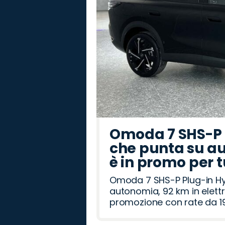
Omoda 7 SHS-P P
che punta su au
è in promo per 
Omoda 7 SHS-P Plug-in Hybr
autonomia, 92 km in elettr
promozione con rate da 19