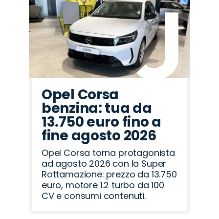
Cupra
Opel
Alfa
Omoda
Hyundai
Seat
Fiat
Abarth
Peugeot
Jeep
Lancia
Land
Jaecoo
Citroën
Mazda
Romeo
Rover
Opel Corsa
benzina: tua da
13.750 euro fino a
fine agosto 2026
Opel Corsa torna protagonista
ad agosto 2026 con la Super
Rottamazione: prezzo da 13.750
euro, motore 1.2 turbo da 100
CV e consumi contenuti.