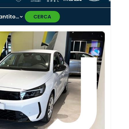
CERCA
›