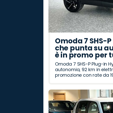
Omoda 7 SHS-P P
che punta su au
è in promo per 
Omoda 7 SHS-P Plug-in Hybr
autonomia, 92 km in elettr
promozione con rate da 19