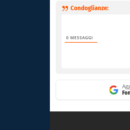
Condoglianze:
0
MESSAGGI
Agg
Fon