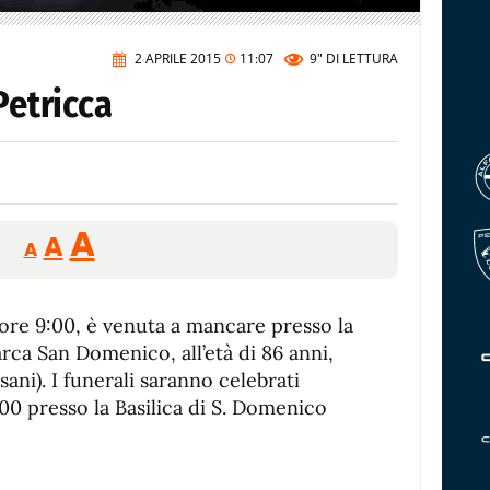
2 APRILE 2015
11:07
9"
DI LETTURA
Petricca
Reducir
Aumentar
Restablecer
A
A
A
tamaño
tamaño
tamaño
de
de
fuente.
le ore 9:00, è venuta a mancare presso la
de
fuente
arca San Domenico, all’età di 86 anni,
fuente.
ani). I funerali saranno celebrati
5:00 presso la Basilica di S. Domenico