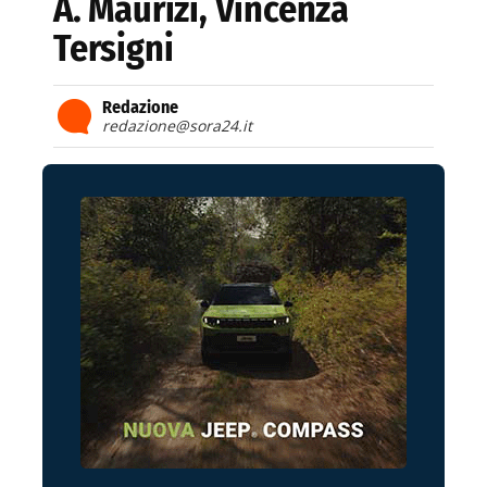
A. Maurizi, Vincenza
Tersigni
Redazione
redazione@sora24.it