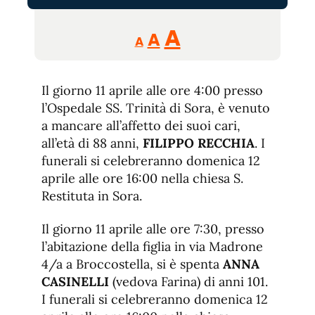
Reducir
Aumentar
Restablecer
A
A
A
tamaño
tamaño
tamaño
de
de
fuente.
Il giorno 11 aprile alle ore 4:00 presso
de
fuente
l’Ospedale SS. Trinità di Sora, è venuto
fuente.
a mancare all’affetto dei suoi cari,
all’età di 88 anni,
FILIPPO RECCHIA
. I
funerali si celebreranno domenica 12
aprile alle ore 16:00 nella chiesa S.
Restituta in Sora.
Il giorno 11 aprile alle ore 7:30, presso
l’abitazione della figlia in via Madrone
4/a a Broccostella, si è spenta
ANNA
CASINELLI
(vedova Farina) di anni 101.
I funerali si celebreranno domenica 12