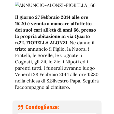
de
fuente.
de
fuente
fuente.
Il giorno 27 Febbraio 2014 alle ore
15:20 è venuta a mancare all’affetto
dei suoi cari all’età di anni 66, presso
la propria abitazione in via Quarto
n.22. FIORELLA ALONZI.
Ne danno il
triste annuncio il Figlio, la Nuora, i
Fratelli, le Sorelle, le Cognate, i
Cognati, gli Zii, le Zie, i Nipoti ed i
parenti tutti. I funerali avranno luogo
Venerdì 28 Febbraio 2014 alle ore 15:30
nella chiesa di S.Silvestro Papa, Seguirà
l’accompagno al cimitero.
Condoglianze: