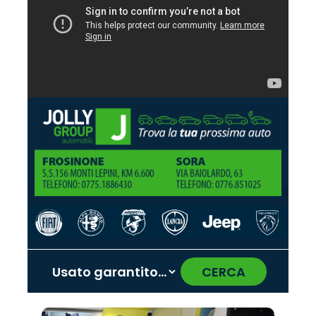
CERCA
‹
›