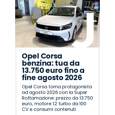
Promo
Promo
Promo
Promo
Promo
Promo
Promo
Promo
Promo
Promo
Promo
Promo
Promo
Promo
Promo
Cupra
Jaecoo
Omoda
Lancia
Alfa
Jeep
Land
Mazda
Fiat
Hyundai
Seat
Citroën
Opel
Abarth
Peugeot
Romeo
Rover
Opel Corsa
benzina: tua da
13.750 euro fino a
fine agosto 2026
Opel Corsa torna protagonista
ad agosto 2026 con la Super
Rottamazione: prezzo da 13.750
euro, motore 1.2 turbo da 100
CV e consumi contenuti.