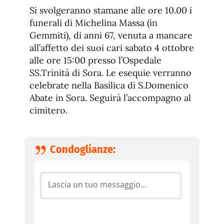
de
fuente.
Si svolgeranno stamane alle ore 10.00 i
de
fuente
funerali di Michelina Massa (in
fuente.
Gemmiti), di anni 67, venuta a mancare
all’affetto dei suoi cari sabato 4 ottobre
alle ore 15:00 presso l’Ospedale
SS.Trinità di Sora. Le esequie verranno
celebrate nella Basilica di S.Domenico
Abate in Sora. Seguirà l’accompagno al
cimitero.
Condoglianze: