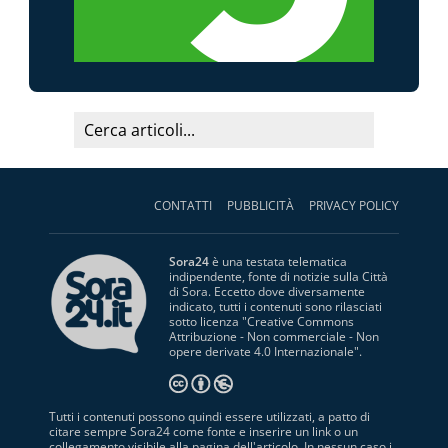
CONTATTI
PUBBLICITÀ
PRIVACY POLICY
Sora24
è una testata telematica
indipendente, fonte di notizie sulla Città
di Sora. Eccetto dove diversamente
indicato, tutti i contenuti sono rilasciati
sotto licenza "
Creative Commons
Attribuzione - Non commerciale - Non
opere derivate 4.0 Internazionale
".
Tutti i contenuti possono quindi essere utilizzati, a patto di
citare sempre Sora24 come fonte e inserire un link o un
collegamento visibile alla pagina dell'articolo. In nessun caso i