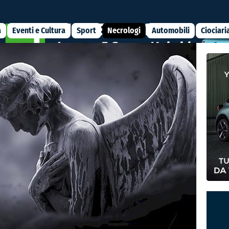
a
Eventi e Cultura
Sport
Necrologi
Automobili
Ciociari