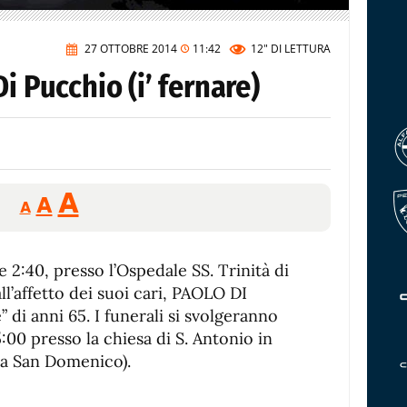
27 OTTOBRE 2014
11:42
12"
DI LETTURA
i Pucchio (i’ fernare)
Reducir
Aumentar
Restablecer
A
A
A
tamaño
tamaño
tamaño
de
de
fuente.
e 2:40, presso l’Ospedale SS. Trinità di
de
fuente
l’affetto dei suoi cari, PAOLO DI
fuente.
 di anni 65. I funerali si svolgeranno
:00 presso la chiesa di S. Antonio in
na San Domenico).