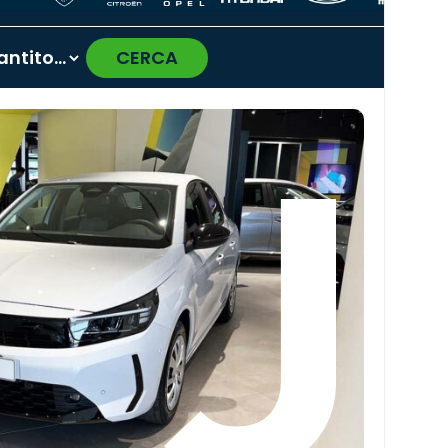
CERCA
›