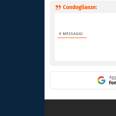
Condoglianze:
0
MESSAGGI
Agg
Fon