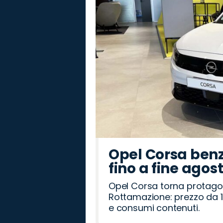
Romeo
Rover
Opel Corsa benz
fino a fine agos
Opel Corsa torna protago
Rottamazione: prezzo da 1
e consumi contenuti.