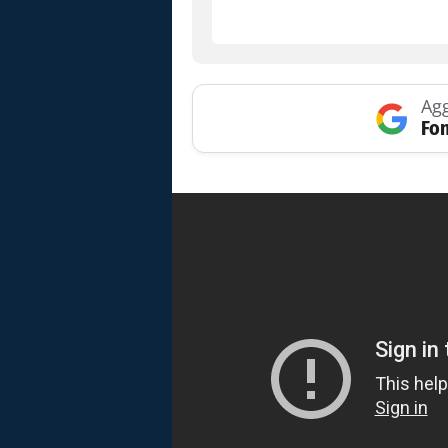
Agg
Fon