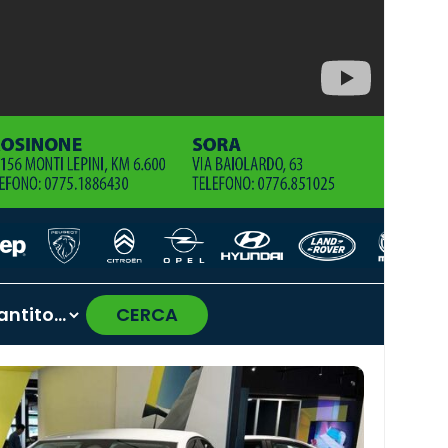
CERCA
›