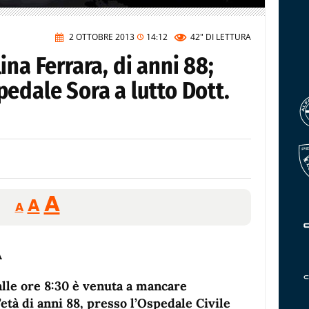
2 OTTOBRE 2013
14:12
42"
DI LETTURA
na Ferrara, di anni 88;
edale Sora a lutto Dott.
Reducir
Aumentar
Restablecer
A
A
A
tamaño
tamaño
tamaño
de
de
fuente.
de
fuente
fuente.
alle ore 8:30 è venuta a mancare
ll’età di anni 88, presso l’Ospedale Civile