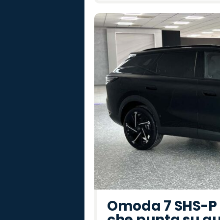
Omoda 7 SHS-P P
che punta su au