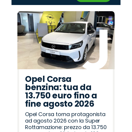
‹
›
Promo
Promo
Promo
Promo
Promo
Promo
Promo
Promo
Promo
Promo
Promo
Promo
Promo
Promo
Promo
Hyundai
Peugeot
Fiat
Land
Jeep
Lancia
Citroën
Alfa
Opel
Omoda
Abarth
Mazda
Jaecoo
Seat
Cupra
Rover
Romeo
Opel Corsa
benzina: tua da
13.750 euro fino a
fine agosto 2026
Opel Corsa torna protagonista
ad agosto 2026 con la Super
Rottamazione: prezzo da 13.750