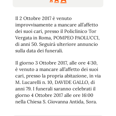
A
tamaño
tamaño
tamaño
de
de
fuente.
Il 2 Ottobre 2017 è venuto
de
fuente
improvvisamente a mancare all’affetto
fuente.
dei suoi cari, presso il Policlinico Tor
Vergata in Roma, POMPEO PAOLUCCI,
di anni 50. Seguirà ulteriore annuncio
sulla data dei funerali.
Il giorno 3 Ottobre 2017, alle ore 4:30,
è venuto a mancare all’affetto dei suoi
cari, presso la propria abitazione, in via
M. Lucarelli n. 10, DAVIDE GALLO, di
anni 79. I funerali saranno celebrati il
giorno 4 Ottobre 2017 alle ore 16:00
nella Chiesa S. Giovanna Antida, Sora.