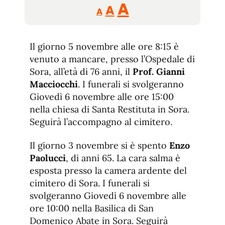
Reducir
Aumentar
Restablecer
A
A
A
tamaño
tamaño
tamaño
de
de
fuente.
Il giorno 5 novembre alle ore 8:15 è
de
fuente
venuto a mancare, presso l’Ospedale di
fuente.
Sora, all’età di 76 anni, il
Prof. Gianni
Macciocchi
. I funerali si svolgeranno
Giovedì 6 novembre alle ore 15:00
nella chiesa di Santa Restituta in Sora.
Seguirà l’accompagno al cimitero.
Il giorno 3 novembre si è spento
Enzo
Paolucci
, di anni 65. La cara salma è
esposta presso la camera ardente del
cimitero di Sora. I funerali si
svolgeranno Giovedì 6 novembre alle
ore 10:00 nella Basilica di San
Domenico Abate in Sora. Seguirà