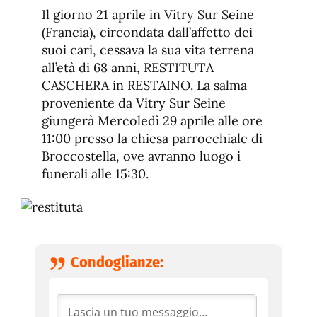
de
fuente.
Il giorno 21 aprile in Vitry Sur Seine
de
fuente
(Francia), circondata dall’affetto dei
fuente.
suoi cari, cessava la sua vita terrena
all’età di 68 anni, RESTITUTA
CASCHERA in RESTAINO. La salma
proveniente da Vitry Sur Seine
giungerà Mercoledì 29 aprile alle ore
11:00 presso la chiesa parrocchiale di
Broccostella, ove avranno luogo i
funerali alle 15:30.
Condoglianze: